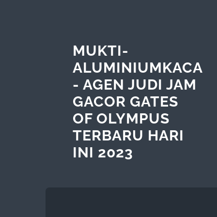
MUKTI-
ALUMINIUMKACA
- AGEN JUDI JAM
GACOR GATES
OF OLYMPUS
TERBARU HARI
INI 2023