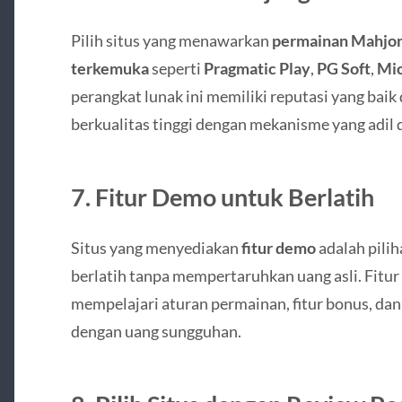
Pilih situs yang menawarkan
permainan Mahjong
terkemuka
seperti
Pragmatic Play
,
PG Soft
,
Mi
perangkat lunak ini memiliki reputasi yang ba
berkualitas tinggi dengan mekanisme yang adil 
7. Fitur Demo untuk Berlatih
Situs yang menyediakan
fitur demo
adalah pilih
berlatih tanpa mempertaruhkan uang asli. Fit
mempelajari aturan permainan, fitur bonus, d
dengan uang sungguhan.