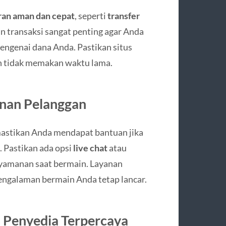
an aman dan cepat
, seperti
transfer
n transaksi sangat penting agar Anda
ngenai dana Anda. Pastikan situs
an tidak memakan waktu lama.
anan Pelanggan
stikan Anda mendapat bantuan jika
. Pastikan ada opsi
live chat
atau
amanan saat bermain. Layanan
pengalaman bermain Anda tetap lancar.
i Penyedia Terpercaya