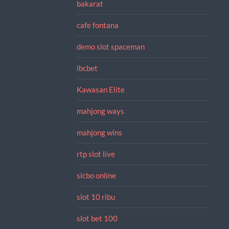
bakarat
cafe fontana
demo slot spaceman
ibcbet
Kawasan Elite
mahjong ways
mahjong wins
rtp slot live
sicbo online
slot 10 ribu
slot bet 100