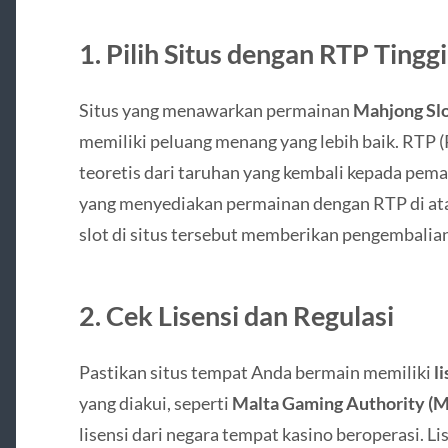
1. Pilih Situs dengan RTP Tinggi
Situs yang menawarkan permainan
Mahjong Slo
memiliki peluang menang yang lebih baik. RTP (
teoretis dari taruhan yang kembali kepada pemai
yang menyediakan permainan dengan RTP di at
slot di situs tersebut memberikan pengembalian
2. Cek Lisensi dan Regulasi
Pastikan situs tempat Anda bermain memiliki
l
yang diakui, seperti
Malta Gaming Authority (
lisensi dari negara tempat kasino beroperasi. L