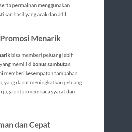
n, serta permainan menggunakan
kan hasil yang acak dan adil.
n Promosi Menarik
narik
bisa memberi peluang lebih
yang memiliki
bonus sambutan
,
ini memberi kesempatan tambahan
k, yang dapat meningkatkan peluang
 juga untuk membaca syarat dan
man dan Cepat