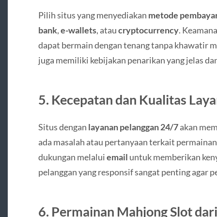
Pilih situs yang menyediakan
metode pembayar
bank
,
e-wallets
, atau
cryptocurrency
. Keamana
dapat bermain dengan tenang tanpa khawatir me
juga memiliki kebijakan penarikan yang jelas d
5. Kecepatan dan Kualitas Lay
Situs dengan
layanan pelanggan 24/7
akan mema
ada masalah atau pertanyaan terkait permainan
dukungan melalui
email
untuk memberikan keny
pelanggan yang responsif sangat penting agar 
6. Permainan Mahjong Slot dar