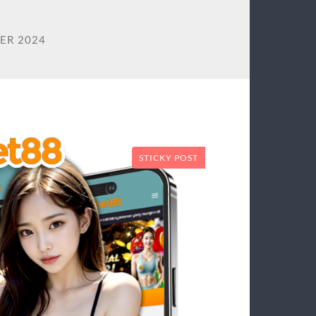
ER 2024
STICKY POST