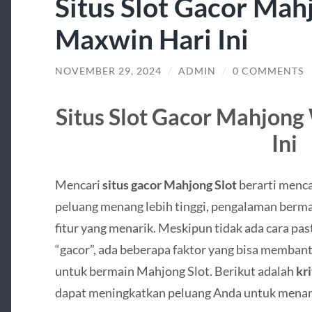
Situs Slot Gacor Mah
Maxwin Hari Ini
NOVEMBER 29, 2024
/
ADMIN
/
0 COMMENTS
Situs Slot Gacor Mahjong
Ini
Mencari
situs gacor Mahjong Slot
berarti menc
peluang menang lebih tinggi, pengalaman berma
fitur yang menarik. Meskipun tidak ada cara pa
“gacor”, ada beberapa faktor yang bisa membant
untuk bermain Mahjong Slot. Berikut adalah
kr
dapat meningkatkan peluang Anda untuk mena