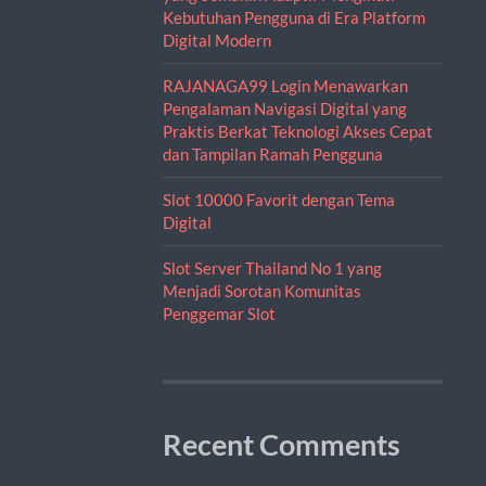
Kebutuhan Pengguna di Era Platform
Digital Modern
RAJANAGA99 Login Menawarkan
Pengalaman Navigasi Digital yang
Praktis Berkat Teknologi Akses Cepat
dan Tampilan Ramah Pengguna
Slot 10000 Favorit dengan Tema
Digital
Slot Server Thailand No 1 yang
Menjadi Sorotan Komunitas
Penggemar Slot
Recent Comments