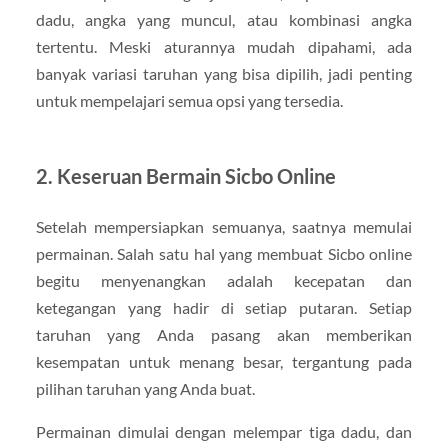
dadu, angka yang muncul, atau kombinasi angka
tertentu. Meski aturannya mudah dipahami, ada
banyak variasi taruhan yang bisa dipilih, jadi penting
untuk mempelajari semua opsi yang tersedia.
2.
Keseruan Bermain Sicbo Online
Setelah mempersiapkan semuanya, saatnya memulai
permainan. Salah satu hal yang membuat Sicbo online
begitu menyenangkan adalah kecepatan dan
ketegangan yang hadir di setiap putaran. Setiap
taruhan yang Anda pasang akan memberikan
kesempatan untuk menang besar, tergantung pada
pilihan taruhan yang Anda buat.
Permainan dimulai dengan melempar tiga dadu, dan