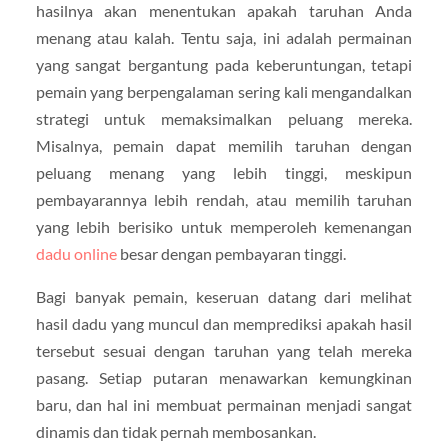
hasilnya akan menentukan apakah taruhan Anda
menang atau kalah. Tentu saja, ini adalah permainan
yang sangat bergantung pada keberuntungan, tetapi
pemain yang berpengalaman sering kali mengandalkan
strategi untuk memaksimalkan peluang mereka.
Misalnya, pemain dapat memilih taruhan dengan
peluang menang yang lebih tinggi, meskipun
pembayarannya lebih rendah, atau memilih taruhan
yang lebih berisiko untuk memperoleh kemenangan
dadu online
besar dengan pembayaran tinggi.
Bagi banyak pemain, keseruan datang dari melihat
hasil dadu yang muncul dan memprediksi apakah hasil
tersebut sesuai dengan taruhan yang telah mereka
pasang. Setiap putaran menawarkan kemungkinan
baru, dan hal ini membuat permainan menjadi sangat
dinamis dan tidak pernah membosankan.