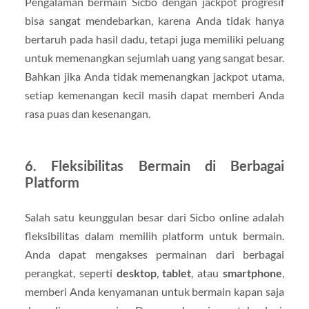
Pengalaman bermain Sicbo dengan jackpot progresif
bisa sangat mendebarkan, karena Anda tidak hanya
bertaruh pada hasil dadu, tetapi juga memiliki peluang
untuk memenangkan sejumlah uang yang sangat besar.
Bahkan jika Anda tidak memenangkan jackpot utama,
setiap kemenangan kecil masih dapat memberi Anda
rasa puas dan kesenangan.
6.
Fleksibilitas Bermain di Berbagai
Platform
Salah satu keunggulan besar dari Sicbo online adalah
fleksibilitas dalam memilih platform untuk bermain.
Anda dapat mengakses permainan dari berbagai
perangkat, seperti
desktop
,
tablet
, atau
smartphone
,
memberi Anda kenyamanan untuk bermain kapan saja