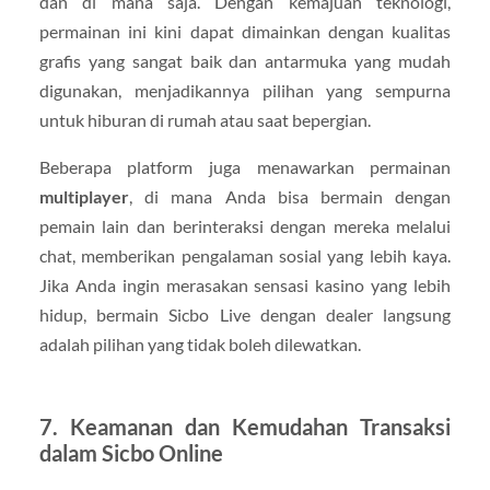
dan di mana saja. Dengan kemajuan teknologi,
permainan ini kini dapat dimainkan dengan kualitas
grafis yang sangat baik dan antarmuka yang mudah
digunakan, menjadikannya pilihan yang sempurna
untuk hiburan di rumah atau saat bepergian.
Beberapa platform juga menawarkan permainan
multiplayer
, di mana Anda bisa bermain dengan
pemain lain dan berinteraksi dengan mereka melalui
chat, memberikan pengalaman sosial yang lebih kaya.
Jika Anda ingin merasakan sensasi kasino yang lebih
hidup, bermain Sicbo Live dengan dealer langsung
adalah pilihan yang tidak boleh dilewatkan.
7.
Keamanan dan Kemudahan Transaksi
dalam Sicbo Online