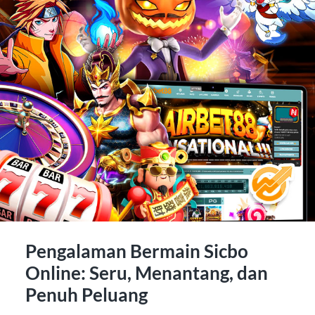
Pengalaman Bermain Sicbo
Online: Seru, Menantang, dan
Penuh Peluang