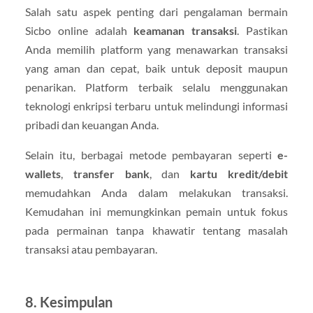
Salah satu aspek penting dari pengalaman bermain
Sicbo online adalah
keamanan transaksi
. Pastikan
Anda memilih platform yang menawarkan transaksi
yang aman dan cepat, baik untuk deposit maupun
penarikan. Platform terbaik selalu menggunakan
teknologi enkripsi terbaru untuk melindungi informasi
pribadi dan keuangan Anda.
Selain itu, berbagai metode pembayaran seperti
e-
wallets
,
transfer bank
, dan
kartu kredit/debit
memudahkan Anda dalam melakukan transaksi.
Kemudahan ini memungkinkan pemain untuk fokus
pada permainan tanpa khawatir tentang masalah
transaksi atau pembayaran.
8.
Kesimpulan