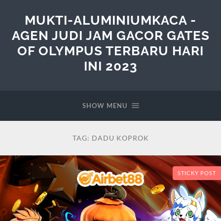
MUKTI-ALUMINIUMKACA -
AGEN JUDI JAM GACOR GATES
OF OLYMPUS TERBARU HARI
INI 2023
SHOW MENU
TAG:
DADU KOPROK
STICKY POST