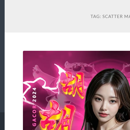
TAG:
SCATTER M