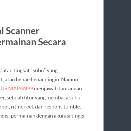
l Scanner
ermainan Secara
l
atau tingkat “suhu” yang
, atau benar-benar dingin. Namun
TUS MAPAN99
menjawab tantangan
er
, sebuah fitur yang membaca suhu
bol, ritme reel, dan respons tumble.
disi permainan dengan akurasi tinggi