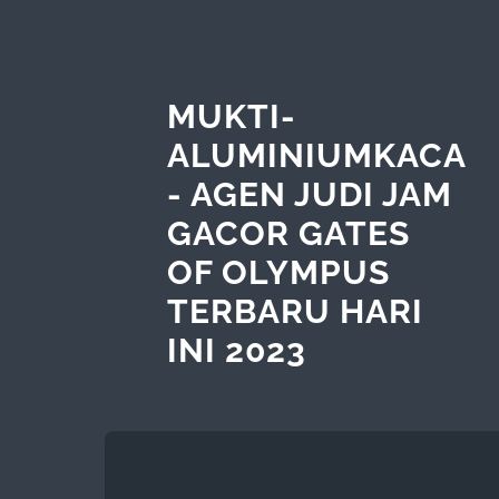
MUKTI-
ALUMINIUMKACA
- AGEN JUDI JAM
GACOR GATES
OF OLYMPUS
TERBARU HARI
INI 2023