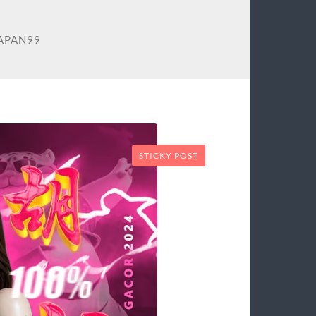
APAN99
STICKY POST