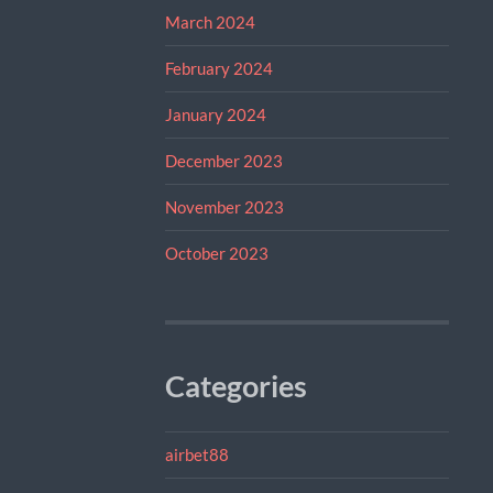
March 2024
February 2024
January 2024
December 2023
November 2023
October 2023
Categories
airbet88