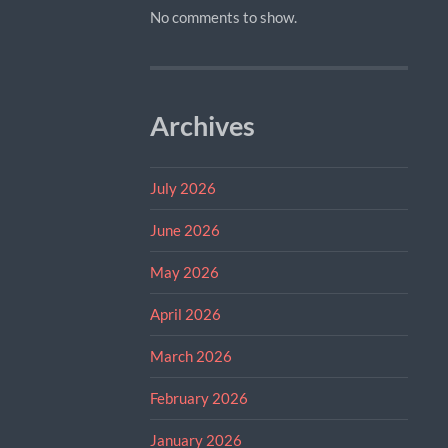
No comments to show.
Archives
July 2026
June 2026
May 2026
April 2026
March 2026
February 2026
January 2026