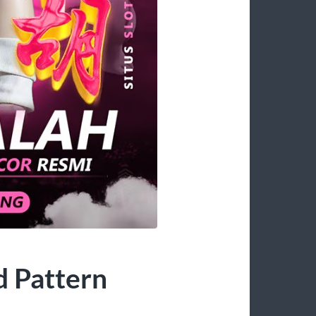
 Pattern