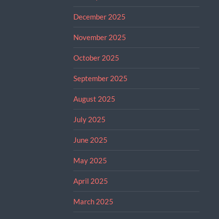
December 2025
November 2025
October 2025
September 2025
August 2025
July 2025
June 2025
May 2025
April 2025
March 2025