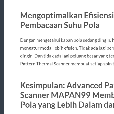
Mengoptimalkan Efisiensi
Pembacaan Suhu Pola
Dengan mengetahui kapan pola sedang dingin, h
mengatur modal lebih efisien. Tidak ada lagi per
dingin. Dan tidak ada lagi peluang besar yang t
Pattern Thermal Scanner membuat setiap spin te
Kesimpulan: Advanced Pa
Scanner MAPAN99 Memb
Pola yang Lebih Dalam dan