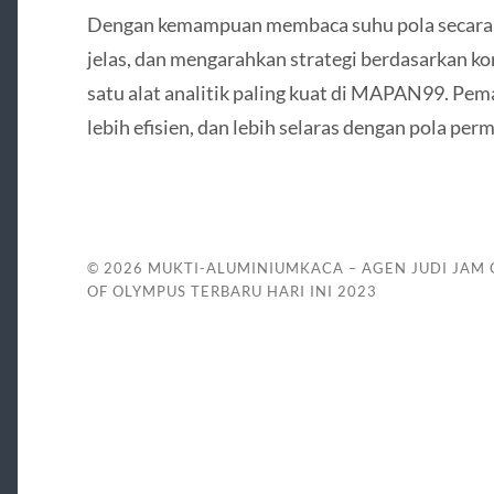
Dengan kemampuan membaca suhu pola secara m
jelas, dan mengarahkan strategi berdasarkan kond
satu alat analitik paling kuat di MAPAN99. Pema
lebih efisien, dan lebih selaras dengan pola per
© 2026
MUKTI-ALUMINIUMKACA – AGEN JUDI JAM
OF OLYMPUS TERBARU HARI INI 2023