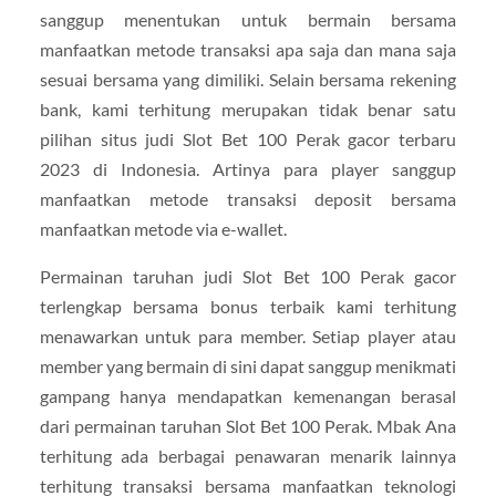
sanggup menentukan untuk bermain bersama
manfaatkan metode transaksi apa saja dan mana saja
sesuai bersama yang dimiliki. Selain bersama rekening
bank, kami terhitung merupakan tidak benar satu
pilihan situs judi Slot Bet 100 Perak gacor terbaru
2023 di Indonesia. Artinya para player sanggup
manfaatkan metode transaksi deposit bersama
manfaatkan metode via e-wallet.
Permainan taruhan judi Slot Bet 100 Perak gacor
terlengkap bersama bonus terbaik kami terhitung
menawarkan untuk para member. Setiap player atau
member yang bermain di sini dapat sanggup menikmati
gampang hanya mendapatkan kemenangan berasal
dari permainan taruhan Slot Bet 100 Perak. Mbak Ana
terhitung ada berbagai penawaran menarik lainnya
terhitung transaksi bersama manfaatkan teknologi