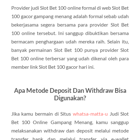
Provider judi Slot Bet 100 online formal di web Slot Bet
100 gacor gampang menang adalah formal sebab udah
bekerjasama segera bersama para provider Slot Bet
100 online tersebut. Ini sanggup dibuktikan bersama
bermacam penghargaan udah mereka raih. Selain itu,
banyak permainan Slot Bet 100 punya provider Slot
Bet 100 online terbersar yang udah dikenal oleh para
member link Slot Bet 100 gacor hari ini.
Apa Metode Deposit Dan Withdraw Bisa
Digunakan?
Jika kamu bermain di Situs
whatsa-matta-u
Judi Slot
Bet 100 Online Gampang Menang, kamu sanggup
melaksanakan withdraw dan deposit melalui metode
transfer bank dan melalui transfer via e-wallet