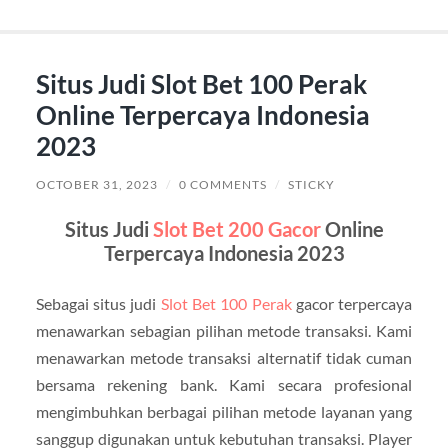
Situs Judi Slot Bet 100 Perak
Online Terpercaya Indonesia
2023
OCTOBER 31, 2023
/
0 COMMENTS
/
STICKY
Situs Judi
Slot Bet 200 Gacor
Online
Terpercaya Indonesia 2023
Sebagai situs judi
Slot Bet 100 Perak
gacor terpercaya
menawarkan sebagian pilihan metode transaksi. Kami
menawarkan metode transaksi alternatif tidak cuman
bersama rekening bank. Kami secara profesional
mengimbuhkan berbagai pilihan metode layanan yang
sanggup digunakan untuk kebutuhan transaksi. Player