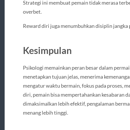
Strategi ini membuat pemain tidak merasa ter
overbet.
Reward diri juga menumbuhkan disiplin jangka
Kesimpulan
Psikologi memainkan peran besar dalam perma
menetapkan tujuan jelas, menerima kemenangan
mengatur waktu bermain, fokus pada proses, m
diri, pemain bisa mempertahankan kesabaran da
dimaksimalkan lebih efektif, pengalaman berma
menang lebih tinggi.