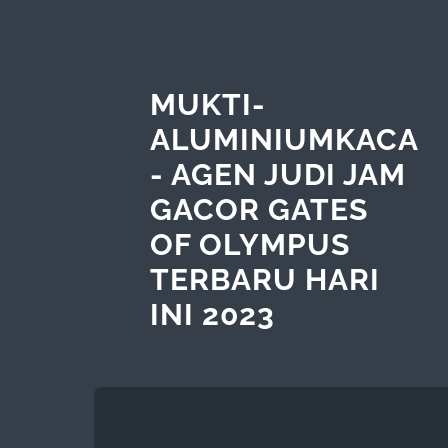
MUKTI-
ALUMINIUMKACA
- AGEN JUDI JAM
GACOR GATES
OF OLYMPUS
TERBARU HARI
INI 2023