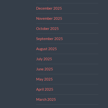
December 2025
November 2025
October 2025
September 2025
August 2025
July 2025
June 2025
May 2025
April 2025
March 2025