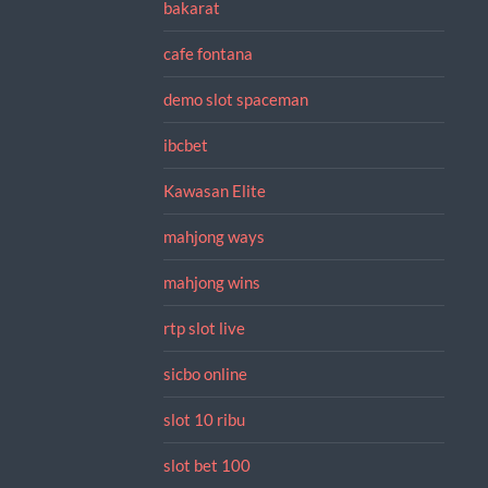
bakarat
cafe fontana
demo slot spaceman
ibcbet
Kawasan Elite
mahjong ways
mahjong wins
rtp slot live
sicbo online
slot 10 ribu
slot bet 100