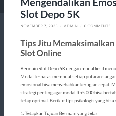
Mengendalikan Emos
Slot Depo 5K
NOVEMBER 7, 2025
/
ADMIN
/
0 COMMENTS
Tips Jitu Memaksimalkan
Slot Online
Bermain Slot Depo 5K dengan modal kecil menunt
Modal terbatas membuat setiap putaran sangat 
emosional bisa menyebabkan kerugian cepat. 
strategi penting agar modal Rp5.000 bisa bert
tetap optimal. Berikut tips psikologis yang bisa
1. Tetapkan Tujuan Bermain yang Jelas