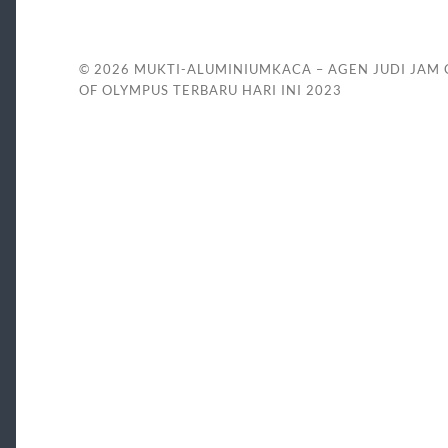
© 2026
MUKTI-ALUMINIUMKACA – AGEN JUDI JAM
OF OLYMPUS TERBARU HARI INI 2023