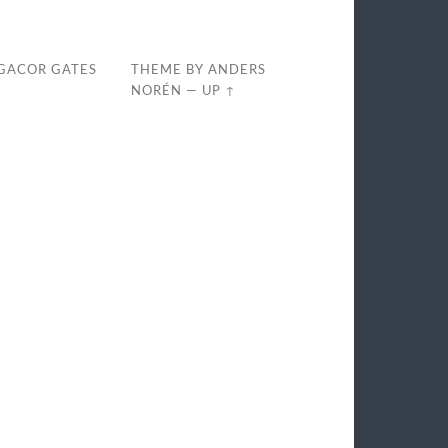
 GACOR GATES
THEME BY
ANDERS
NORÉN
—
UP ↑