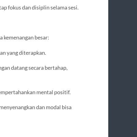
 fokus dan disiplin selama sesi.
da kemenangan besar:
an yang diterapkan.
ngan datang secara bertahap,
mpertahankan mental positif.
 menyenangkan dan modal bisa