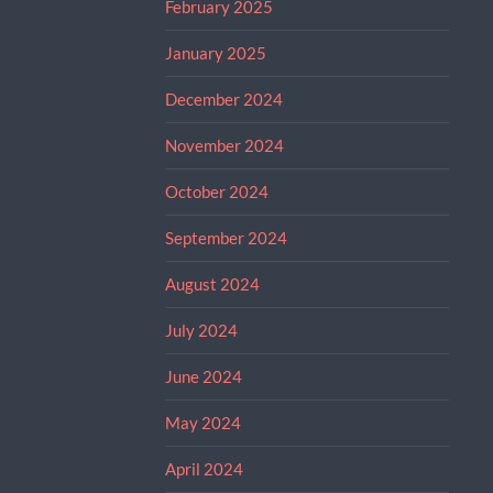
February 2025
January 2025
December 2024
November 2024
October 2024
September 2024
August 2024
July 2024
June 2024
May 2024
April 2024