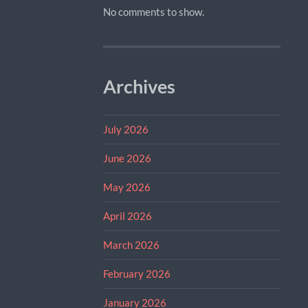
No comments to show.
Archives
July 2026
June 2026
May 2026
April 2026
March 2026
February 2026
January 2026