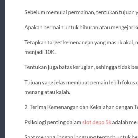
Sebelum memulai permainan, tentukan tujuan ya
Apakah bermain untuk hiburan atau mengejar 
Tetapkan target kemenangan yang masuk akal,
menjadi 10K.
Tentukan juga batas kerugian, sehingga tidak 
Tujuan yang jelas membuat pemain lebih fokus 
menang atau kalah.
2. Terima Kemenangan dan Kekalahan dengan T
Psikologi penting dalam
slot depo 5k
adalah men
Saat menang, jangan langsung tergoda untuk ber