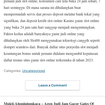
pemain judi slot online, konsumen care kita buka 24 jam sehari, 7
hari seminggu. Di mana sarana ini dihidangkan buat
mempermudah servis dan proses deposit melalui bank lokal yang
signifikan, dan deposit kredit slot online Kasino game slot online
yang buka 24 jam satu hari sanggup menjadi menguntungkan.
Faktor kedua adalah banyaknya game judi online yang
dihidangkan oleh Slot88 menggunakan teknologi canggih seperti
dompet seamless dari. Banyak daftar situs penyedia slot menjadi
keuntungan bonus untuk pemain didalam mengambil keputusan
daftar teratas situs game slot online terkemuka di tahun 2023.
Categories:
Uncategorized
Leave a Comment
Mukti-Aluminiumkaca – Agen Judi Jam Gacor Gates Of