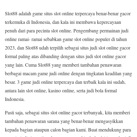
Slot88 adalah game situs slot online terpercaya benar-benar gacor
terkemuka di Indonesia, dan kala ini membawa kepercayaan
penuh dari para pecinta slot online. Pengembang permainan judi
online ramai- ramai sebabkan game slot online populer di tahun
2023, dan Slot88 udah terpilih sebagai situs judi slot online gacor
formal paling atas dibanding dengan situs judi slot online gacor
yang lain. Cuma Slot88 yang memberi tambahan penawaran
berbagai macam game judi online dengan tingkatan keadilan yang
besar. 3 game judi online terpercaya dan terbaik kala ini sudah,
antara lain slot online, kasino online, serta judi bola formal
Indonesia.
Pasti saja, sebagai situs slot online gacor terbanyak, kita memberi
tambahan penawaran sarana yang benar-benar mengasyikkan
kepada bagian ataupun calon bagian kami. Buat mendukung para