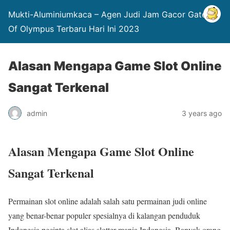
Mukti-Aluminiumkaca – Agen Judi Jam Gacor Gates
Of Olympus Terbaru Hari Ini 2023
Alasan Mengapa Game Slot Online
Sangat Terkenal
admin
3 years ago
Alasan Mengapa Game Slot Online
Sangat Terkenal
Permainan slot online adalah salah satu permainan judi online
yang benar-benar populer spesialnya di kalangan penduduk
Indonesia pecinta slot alias slotter mania Indonesia. Banyak orang