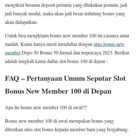
mengikuti besaran deposit pertama yang dilakukan pemain, jadi
jadi banyak modal, maka akan jadi besar terhitung bonus yang
akan didapatkan.
Untuk bisa mengklaim bonus new member 100 ini caranya amat
mudah. Kamu hanya mesti mendaftar dengan
situs bonus new
member
Depo 50 Bonus 50 formal dan terpercaya 2023. Berikut
adalah langkah kamu daftar slot bonus 100 di depan :
FAQ – Pertanyaan Umum Seputar Slot
Bonus New Member 100 di Depan
Apa itu bonus new member 100 di awal??
Bonus new member 100 di awal merupakan bonus yang
diberikan situs slot bonus kepada member baru yang bergabung.