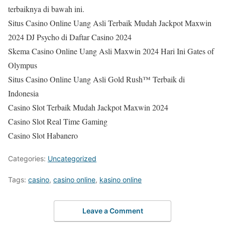
terbaiknya di bawah ini.
Situs Casino Online Uang Asli Terbaik Mudah Jackpot Maxwin
2024 DJ Psycho di Daftar Casino 2024
Skema Casino Online Uang Asli Maxwin 2024 Hari Ini Gates of
Olympus
Situs Casino Online Uang Asli Gold Rush™ Terbaik di
Indonesia
Casino Slot Terbaik Mudah Jackpot Maxwin 2024
Casino Slot Real Time Gaming
Casino Slot Habanero
Categories:
Uncategorized
Tags:
casino
,
casino online
,
kasino online
Leave a Comment