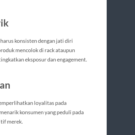
ik
harus konsisten dengan jati diri
produk mencolok di rack ataupun
 tingkatkan eksposur dan engagement.
gan
mperlihatkan loyalitas pada
n menarik konsumen yang peduli pada
tif merek.