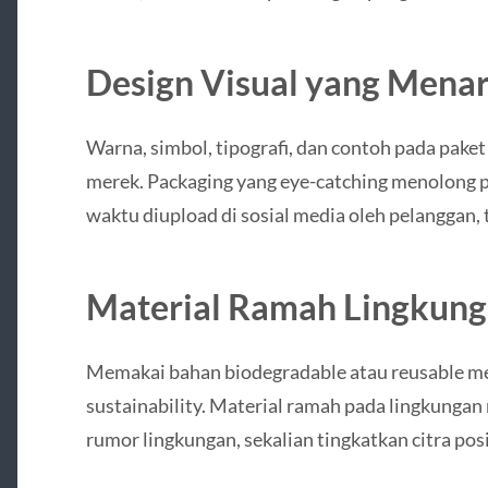
Design Visual yang Menar
Warna, simbol, tipografi, dan contoh pada paket 
merek. Packaging yang eye-catching menolong 
waktu diupload di sosial media oleh pelanggan,
Material Ramah Lingkun
Memakai bahan biodegradable atau reusable me
sustainability. Material ramah pada lingkunga
rumor lingkungan, sekalian tingkatkan citra posi