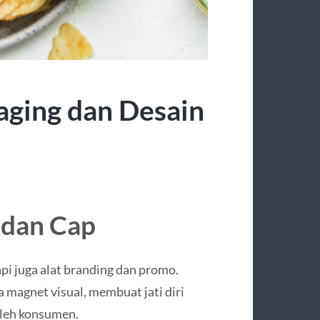
kaging dan Desain
 dan Cap
pi juga alat branding dan promo.
 magnet visual, membuat jati diri
leh konsumen.