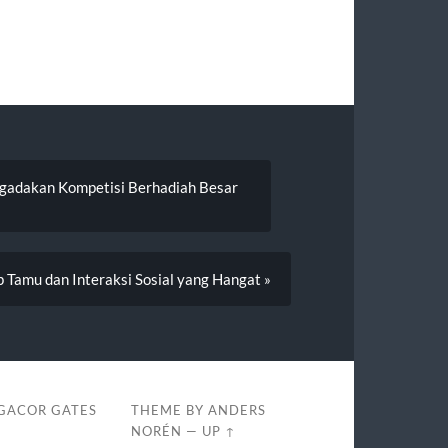
gadakan Kompetisi Berhadiah Besar
 Tamu dan Interaksi Sosial yang Hangat »
 GACOR GATES
THEME BY
ANDERS
NORÉN
—
UP ↑