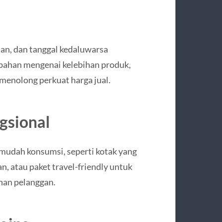
han, dan tanggal kedaluwarsa
mbahan mengenai kelebihan produk,
 menolong perkuat harga jual.
gsional
mudah konsumsi, seperti kotak yang
n, atau paket travel-friendly untuk
anan pelanggan.