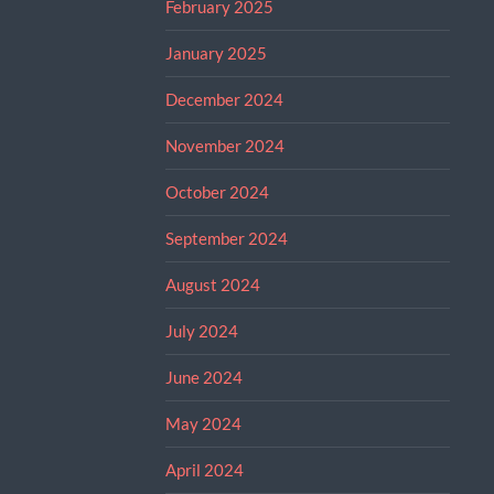
February 2025
January 2025
December 2024
November 2024
October 2024
September 2024
August 2024
July 2024
June 2024
May 2024
April 2024