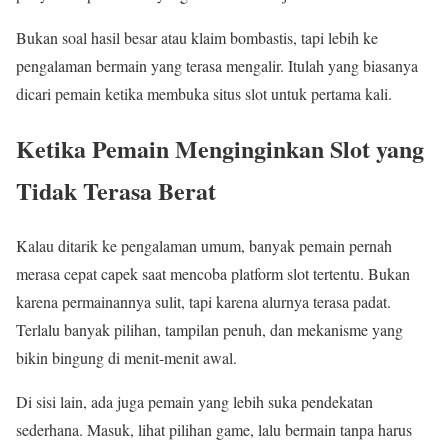
Bukan soal hasil besar atau klaim bombastis, tapi lebih ke
pengalaman bermain yang terasa mengalir. Itulah yang biasanya
dicari pemain ketika membuka situs slot untuk pertama kali.
Ketika Pemain Menginginkan Slot yang
Tidak Terasa Berat
Kalau ditarik ke pengalaman umum, banyak pemain pernah
merasa cepat capek saat mencoba platform slot tertentu. Bukan
karena permainannya sulit, tapi karena alurnya terasa padat.
Terlalu banyak pilihan, tampilan penuh, dan mekanisme yang
bikin bingung di menit-menit awal.
Di sisi lain, ada juga pemain yang lebih suka pendekatan
sederhana. Masuk, lihat pilihan game, lalu bermain tanpa harus