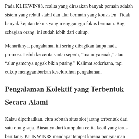
Pada KLIKWIN88, realita yang dirasakan banyak pemain adalah
sistem yang relatif stabil dan alur bermain yang konsisten. Tidak
banyak kejutan teknis yang mengganggu fokus bermain. Bagi
sebagian orang, ini sudah lebih dari cukup.
Menariknya, pengalaman ini sering dibagikan tanpa nada
promosi. Lebih ke cerita santai seperti, “mainnya enak,” atau
“alur gamenya nggak bikin pusing.” Kalimat sederhana, tapi
cukup menggambarkan keseluruhan pengalaman.
Pengalaman Kolektif yang Terbentuk
Secara Alami
Kalau diperhatikan, citra sebuah situs slot jarang terbentuk dari
satu orang saja. Biasanya dari kumpulan cerita kecil yang terus
berulang. KLIKWIN88 mendapat tempat karena pengalaman-