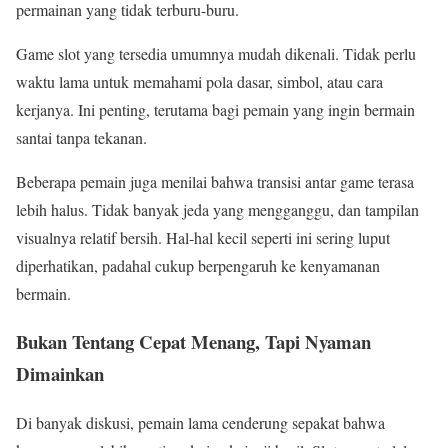
permainan yang tidak terburu-buru.
Game slot yang tersedia umumnya mudah dikenali. Tidak perlu
waktu lama untuk memahami pola dasar, simbol, atau cara
kerjanya. Ini penting, terutama bagi pemain yang ingin bermain
santai tanpa tekanan.
Beberapa pemain juga menilai bahwa transisi antar game terasa
lebih halus. Tidak banyak jeda yang mengganggu, dan tampilan
visualnya relatif bersih. Hal-hal kecil seperti ini sering luput
diperhatikan, padahal cukup berpengaruh ke kenyamanan
bermain.
Bukan Tentang Cepat Menang, Tapi Nyaman
Dimainkan
Di banyak diskusi, pemain lama cenderung sepakat bahwa