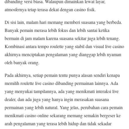
dibanding versi biasa. Walaupun dimainkan lewat layar,
atmosfernya tetap terasa dekat dengan casino fisik.
Di sisi lain, malam hari memang memberi suasana yang berbeda.
Banyak pemain merasa lebih fokus dan lebih santai ketika
bermain di jam malam karena suasana sekitar juga lebih tenang.
Kombinasi antara tempo roulette yang stabil dan visual live casino
akhirnya menciptakan pengalaman yang dianggap lebih nyaman
oleh banyak orang.
Pada akhirnya, setiap pemain tentu punya alasan sendiri kenapa
memilih roulette live casino dibanding permainan lainnya. Ada
yang menyukai tampilannya, ada yang menikmati interaksi live
dealer, dan ada juga yang hanya ingin merasakan suasana
permainan yang lebih natural. Yang jelas, perubahan cara pemain
menikmati casino online sekarang memang semakin bergeser ke
arah pengalaman yang terasa lebih hidup dan tidak sekadar