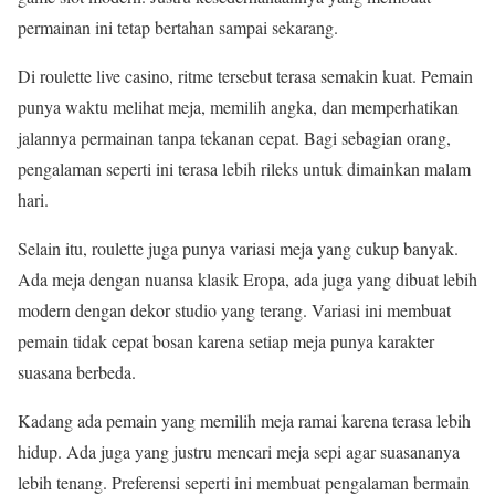
permainan ini tetap bertahan sampai sekarang.
Di roulette live casino, ritme tersebut terasa semakin kuat. Pemain
punya waktu melihat meja, memilih angka, dan memperhatikan
jalannya permainan tanpa tekanan cepat. Bagi sebagian orang,
pengalaman seperti ini terasa lebih rileks untuk dimainkan malam
hari.
Selain itu, roulette juga punya variasi meja yang cukup banyak.
Ada meja dengan nuansa klasik Eropa, ada juga yang dibuat lebih
modern dengan dekor studio yang terang. Variasi ini membuat
pemain tidak cepat bosan karena setiap meja punya karakter
suasana berbeda.
Kadang ada pemain yang memilih meja ramai karena terasa lebih
hidup. Ada juga yang justru mencari meja sepi agar suasananya
lebih tenang. Preferensi seperti ini membuat pengalaman bermain