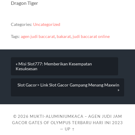
Dragon Tiger
Categories:
Uncategorized
Tags:
agen judi baccarat
,
bakarat
,
judi baccarat online
« Misi Slot777: Memberikan Kesempatan
Kesuksesan
Slot Gacor> Link Slot Gacor Gampang Menang Maxwin
»
© 2026
MUKTI-ALUMINIUMKACA – AGEN JUDI JAM
GACOR GATES OF OLYMPUS TERBARU HARI INI 2023
—
UP ↑