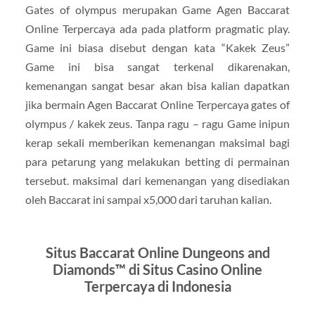
Gates of olympus merupakan Game Agen Baccarat
Online Terpercaya ada pada platform pragmatic play.
Game ini biasa disebut dengan kata “Kakek Zeus”
Game ini bisa sangat terkenal dikarenakan,
kemenangan sangat besar akan bisa kalian dapatkan
jika bermain Agen Baccarat Online Terpercaya gates of
olympus / kakek zeus. Tanpa ragu – ragu Game inipun
kerap sekali memberikan kemenangan maksimal bagi
para petarung yang melakukan betting di permainan
tersebut. maksimal dari kemenangan yang disediakan
oleh Baccarat ini sampai x5,000 dari taruhan kalian.
Situs Baccarat Online Dungeons and
Diamonds™ di Situs Casino Online
Terpercaya di Indonesia