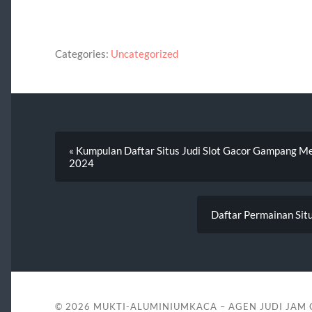
Categories:
Uncategorized
« Kumpulan Daftar Situs Judi Slot Gacor Gampang 
2024
Daftar Permainan Sit
© 2026
MUKTI-ALUMINIUMKACA – AGEN JUDI JAM