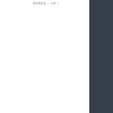
NORÉN
—
UP ↑