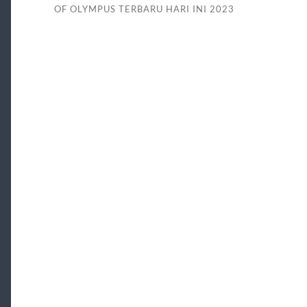
OF OLYMPUS TERBARU HARI INI 2023