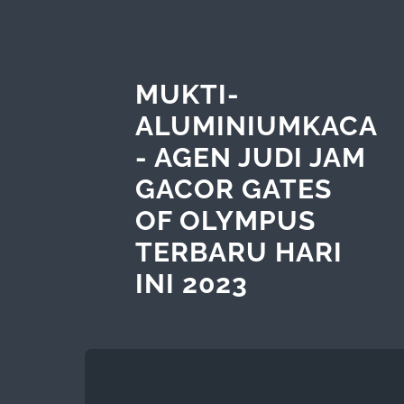
MUKTI-
ALUMINIUMKACA
- AGEN JUDI JAM
GACOR GATES
OF OLYMPUS
TERBARU HARI
INI 2023