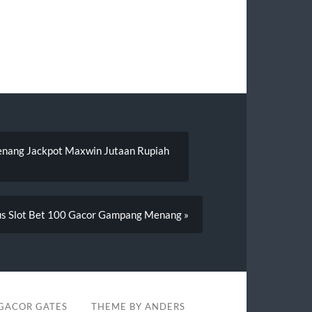
Menang Jackpot Maxwin Jutaan Rupiah
us Slot Bet 100 Gacor Gampang Menang »
 GACOR GATES
THEME BY
ANDERS