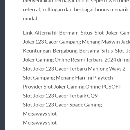
menyediakan berbagai bonus seperti welcome
referral, rollingan dan berbagai bonus menari
mudah.
Link Alternatif Bermain Situs Slot Joker Ga
Joker123 Gacor Gampang Menang Maxwin Jack
Keuntungan Bergabung Bersama Situs Slot Jo
Joker Gaming Online Resmi Terbaru 2024 di In
Slot Joker123 Gacor Terbaru Mahjong Ways 2
Slot Gampang Menang Hari Ini Playtech
Provider Slot Joker Gaming Online PGSOFT
Slot Joker123 Gacor Terbaik CQ9
Slot Joker123 Gacor Spade Gaming
Megaways slot
Megaways slot