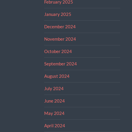
February 2025
January 2025
December 2024
November 2024
October 2024
September 2024
August 2024
July 2024
June 2024
May 2024
April 2024